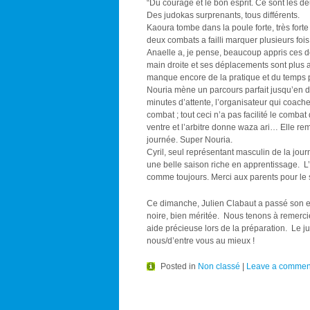
“Du courage et le bon esprit. Ce sont les d
Des judokas surprenants, tous différents.
Kaoura tombe dans la poule forte, très forte
deux combats a failli marquer plusieurs fois
Anaelle a, je pense, beaucoup appris ces de
main droite et ses déplacements sont plus ass
manque encore de la pratique et du temps po
Nouria mène un parcours parfait jusqu’en dem
minutes d’attente, l’organisateur qui coach
combat ; tout ceci n’a pas facilité le comba
ventre et l’arbitre donne waza ari… Elle re
journée. Super Nouria.
Cyril, seul représentant masculin de la jou
une belle saison riche en apprentissage. L’
comme toujours. Merci aux parents pour le so
Ce dimanche, Julien Clabaut a passé son e
noire, bien méritée. Nous tenons à remercie
aide précieuse lors de la préparation. Le ju
nous/d’entre vous au mieux !
Posted in
Non classé
|
Leave a commen