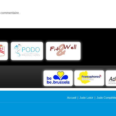
n commentaire.
Accueil
|
Judo Loisir
|
Judo Compétiti