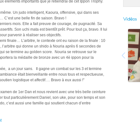
eux éléments importants que je retiendrai de cet Ippon Trophy.
 même. Un judo intelligent, Kaoura, offensive, qui dans ses
… C’est une belle fin de saison. Bravo !
rniers mois. Elle a fait preuve de courage, de pugnacité. Sa
ertifs. Son uchi mata est bientôt prêt. Pour tout ça, bravo. Il lui
ur parvenir à réaliser ses objectifs.
i finale… L’arbitre, le contexte ont eu raison de la finale : 10
e, l’arbitre qui donne un shido à Nouria après 6 secondes de
t qui se termine au golden score. Nouria se retrouve sur le
mportera la médaille de bronze avec un 4è ippon pour la
rnée, a un jour sans. Il gagne un combat sur les 3 et termine
ambiance était bienveillante entre nous tous et respectueuse,
utien logistique et affectif…. Bravo à eux aussi !”
xamen de 1er Dan et nous revient avec une très belle ceinture
r tout particulièrement Daniel, son uke, pour son temps et son
do, c’est aussi une famille qui soutient chacun d’entre
t