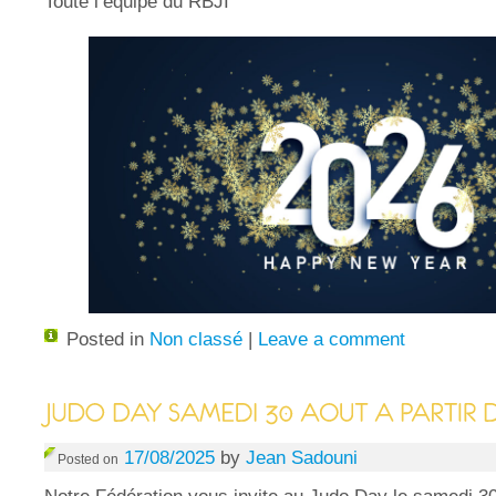
Toute l’équipe du RBJI
Posted in
Non classé
|
Leave a comment
17/08/2025
by
Jean Sadouni
Posted on
Notre Fédération vous invite au Judo Day le samedi 30